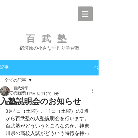
百武塾
宿河原の小さな手作り学習塾
記事
全ての記事
百武党平
全ての記事
2023年2月7日
読了時間: 1分
入塾説明会のお知らせ
百武塾について
3月4日（土曜）、11日（土曜）の3時
から百武塾の入塾説明会を行います。
百武塾がどういうところなのか、神奈
川県の高校入試がどういう特徴を持っ