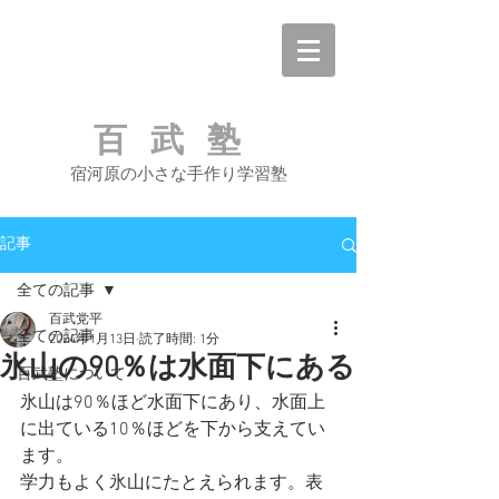
百武塾
宿河原の小さな手作り学習塾
記事
全ての記事
百武党平
全ての記事
2024年1月13日
読了時間: 1分
氷山の90％は水面下にある
百武塾について
氷山は90％ほど水面下にあり、水面上
に出ている10％ほどを下から支えてい
ます。
学力もよく氷山にたとえられます。表