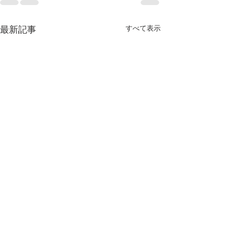
すべて表示
最新記事
計算ミスの対処法
家庭学習の仕方
計算ミスの対処法ですが見直
Youtubeで家庭