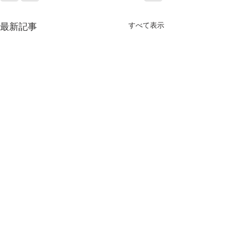
すべて表示
最新記事
（百武）塾に入ったらど
計算ミスの対処
のくらい成績が上がるの
計算ミスの対処法
か。