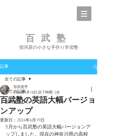
百武塾
宿河原の小さな手作り学習塾
記事
全ての記事
百武党平
全ての記事
2024年4月18日
読了時間: 2分
百武塾の英語大幅バージョ
百武塾について
ンアップ
更新日：
2024年6月19日
5月から百武塾の英語大幅バージョンア
ップしました。現在の神奈川県の高校