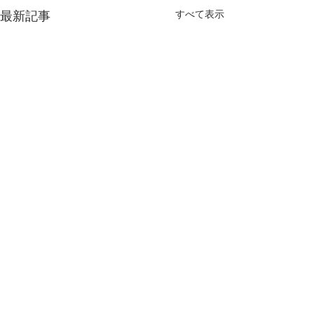
すべて表示
最新記事
（百武）塾に入ったらど
計算ミスの対処
のくらい成績が上がるの
計算ミスの対処法
か。
（百武）塾に入ったらどのく
しをすることは大
コメント