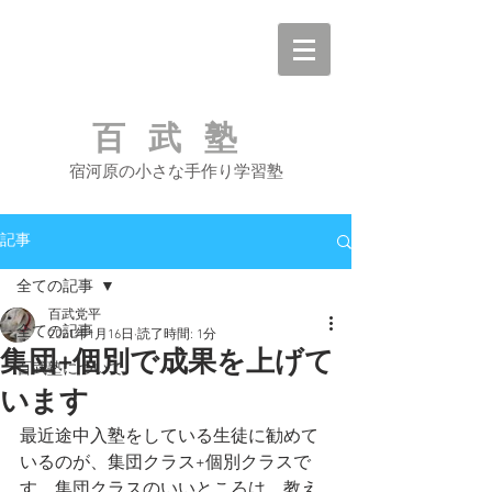
百武塾
宿河原の小さな手作り学習塾
記事
全ての記事
百武党平
全ての記事
2021年1月16日
読了時間: 1分
集団+個別で成果を上げて
百武塾について
います
最近途中入塾をしている生徒に勧めて
いるのが、集団クラス+個別クラスで
す。集団クラスのいいところは、教え