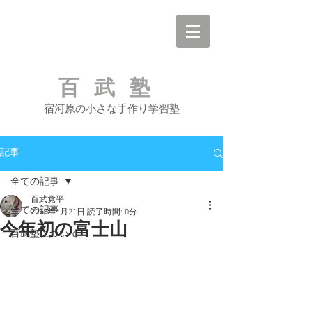
百武塾
宿河原の小さな手作り学習塾
記事
全ての記事
百武党平
全ての記事
2018年1月21日
読了時間: 0分
今年初の富士山
百武塾について